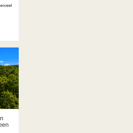
erceel
en
 een