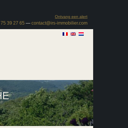
Ontvang een alert
 75 39 27 65
—
contact@irs-immobilier.com
HE