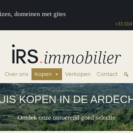
izen, domeinen met gites
+33 (0)4
Over ons
Kopen
Verkopen
Contact
UIS KOPEN IN DE ARDEC
Ontdek onze onroerend goed selectie