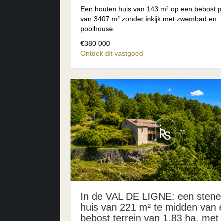
Een houten huis van 143 m² op een bebost p
van 3407 m² zonder inkijk met zwembad en
poolhouse.
€380 000
Ontdek dit vastgoed
In de VAL DE LIGNE: een sten
huis van 221 m² te midden van
bebost terrein van 1,83 ha, met