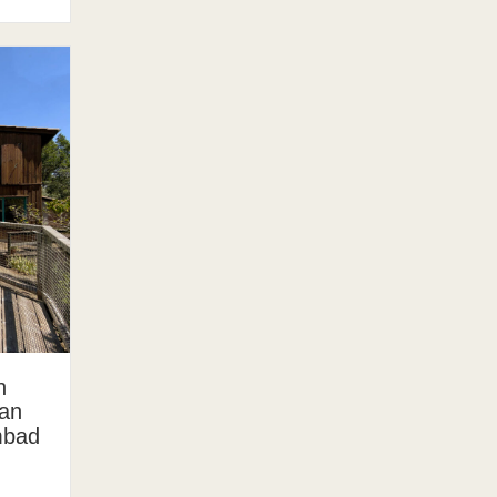
n
van
mbad