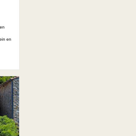
een
ein en