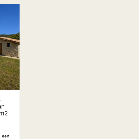
-
an
 m2
n een