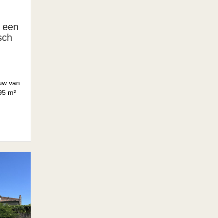
 een
sch
uw van
295 m²