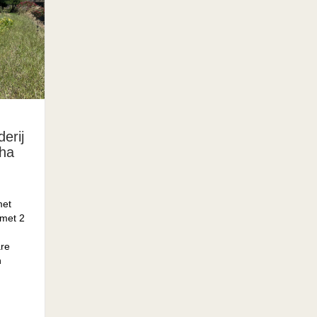
erij
 ha
met
 met 2
are
n