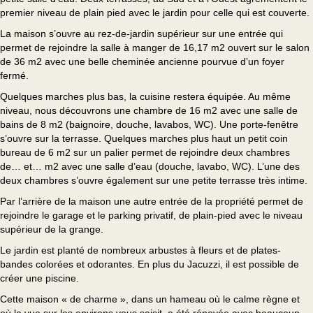
premier niveau de plain pied avec le jardin pour celle qui est couverte.
La maison s’ouvre au rez-de-jardin supérieur sur une entrée qui
permet de rejoindre la salle à manger de 16,17 m2 ouvert sur le salon
de 36 m2 avec une belle cheminée ancienne pourvue d’un foyer
fermé.
Quelques marches plus bas, la cuisine restera équipée. Au même
niveau, nous découvrons une chambre de 16 m2 avec une salle de
bains de 8 m2 (baignoire, douche, lavabos, WC). Une porte-fenêtre
s’ouvre sur la terrasse. Quelques marches plus haut un petit coin
bureau de 6 m2 sur un palier permet de rejoindre deux chambres
de… et… m2 avec une salle d’eau (douche, lavabo, WC). L’une des
deux chambres s’ouvre également sur une petite terrasse très intime.
Par l’arrière de la maison une autre entrée de la propriété permet de
rejoindre le garage et le parking privatif, de plain-pied avec le niveau
supérieur de la grange.
Le jardin est planté de nombreux arbustes à fleurs et de plates-
bandes colorées et odorantes. En plus du Jacuzzi, il est possible de
créer une piscine.
Cette maison « de charme », dans un hameau où le calme règne et
où la vue sur les environs vous saisit, a été rénovée avec beaucoup