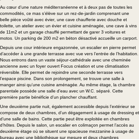
Au cœur d’une nature méditerranéenne et à deux pas de toutes les
commodités, ce mas s’élève sur un rez-de-jardin comprenant une
belle pièce voûté avec évier, une cave chaufferie avec douche et
toilette, un atelier avec un évier et cuisine aménagée, une cave à vins
de 11m2 et un garage chauffé permettant de garer 3 voitures et
motos. Un parking de 200 m2 en béton désactivé accueille un carport.
Depuis une cour intérieure engazonnée, un escalier en pierre permet
d’accéder à une grande terrasse avec vue vers l’entrée de l’habitation.
Nous entrons dans un vaste séjour-cathédrale avec une cheminée
ancienne avec un foyer ouvert Focus création et une climatisation
réversible. Elle permet de rejoindre une seconde terrasse vers
l’espace piscine. Dans son prolongement, se trouve une salle à
manger ainsi qu’une cuisine aménagée. Au même étage, la chambre
parentale possède une salle d’eau avec un W.C. séparé. Cette
première partie bénéficie d’un plancher chauffant.
Une deuxième partie nuit, également accessible depuis l’extérieur se
compose de deux chambres, d’un dégagement à usage de dressing et
d’une salle de bains. Cette partie peut être exploitée en chambres
d’hôtes. Depuis le salon, un escalier en colimaçon permet l’accès au
deuxième étage où se situent une spacieuse mezzanine à usage de
bureau avec une bibliothèque sur mesure et deux chambres