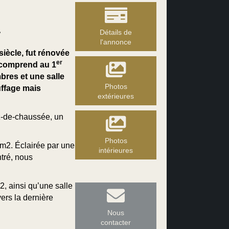
.
Détails de
l'annonce
siècle, fut rénovée
er
e comprend au 1
bres et une salle
Photos
uffage mais
extérieures
ez-de-chaussée, un
Photos
 m2. Éclairée par une
intérieures
tré, nous
, ainsi qu’une salle
ers la dernière
Nous
contacter