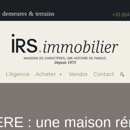
s demeures & terrains
+33 (0)4
L'Agence
Acheter
Vendre
Contact
E : une maison ré