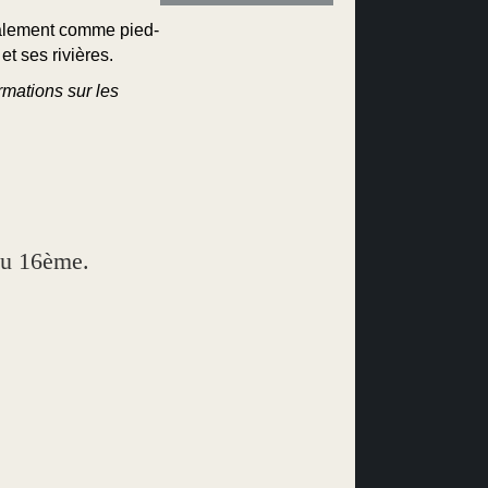
galement comme pied-
et ses rivières.
mations sur les
du 16ème.