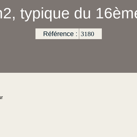
2, typique du 16èm
Référence :
3180
ur