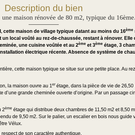
Description du bien
ne maison rénovée de 80 m2, typique du 16ème
ème
 cette maison de village typique datant au moins du 16
t un local voûté au rez-de-chaussée, restant à rénover. Ell
ème
ème
eminée, une cuisine voûtée et au 2
et 3
étage, 3 cham
 Installation électrique récente. Absence de système de cha
tière, cette maison typique se situe sur une petite place. Au r
er
rron, la maison ouvre au 1
étage, dans la pièce de vie de 26,50
nte d’une grande cheminée ouverte d’origine. Par un passage cin
ème
u 2
étage qui distribue deux chambres de 11,50 m2 et 8,50 m2
ndu de 9,50 m2. Sur le palier, un escalier en bois nous guide v
être Vélux.
 respect de son caractère authentique.