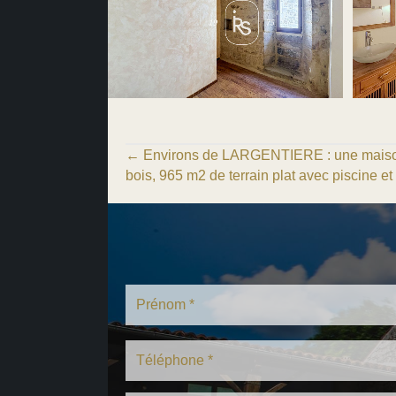
Posts
← Environs de LARGENTIERE : une maison
bois, 965 m2 de terrain plat avec piscine et
navigation