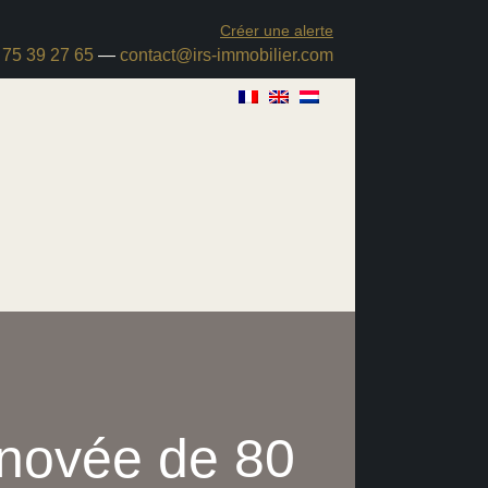
Créer une alerte
 75 39 27 65
—
contact@irs-immobilier.com
novée de 80