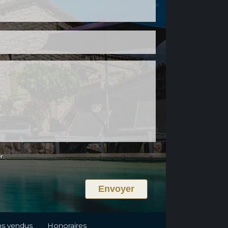
r.
ns vendus
Honoraires