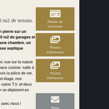
m2 de terrain.
Détails de
l'annonce
n pierre sur un
30 m2 de garages et
, une chambre, un
Photos
osse septique
extérieures
c vue sur la nature
ace cuisine- salle à
is la pièce de vie,
Photos
intérieures
nd étage, nos
 salon T.V. et deux
r se déploient en
 avec nous !
Nous