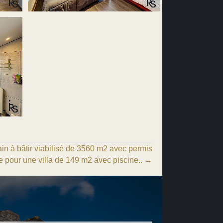
n à bâtir viabilisé de 3560 m2 avec permis
e pour une villa de 149 m2 avec piscine.. →