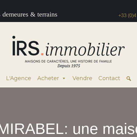
s demeures & terrains
+33 (0)4
L'Agence
Acheter
Vendre
Contact
IRABEL: une maison