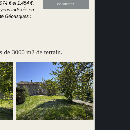
74 € et 1.454 €.
contacter
oyens indexés en
ite Géorisques :
 de 3000 m2 de terrain.