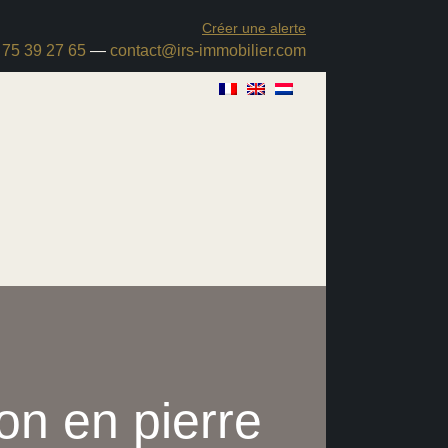
Créer une alerte
 75 39 27 65
—
contact@irs-immobilier.com
 en pierre