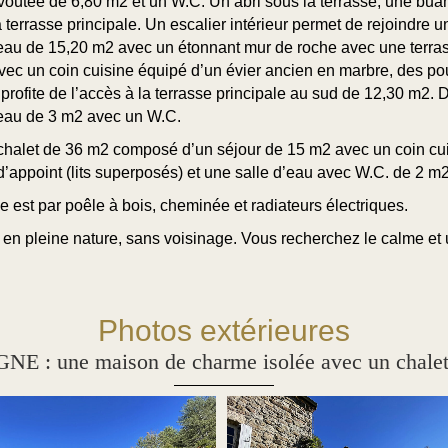
voûtée de 6,80 m2 et un W.C. Un abri sous la terrasse, une bua
 terrasse principale. Un escalier intérieur permet de rejoindre 
eau de 15,20 m2 avec un étonnant mur de roche avec une terra
ec un coin cuisine équipé d’un évier ancien en marbre, des po
profite de l’accès à la terrasse principale au sud de 12,30 m2. 
eau de 3 m2 avec un W.C.
un chalet de 36 m2 composé d’un séjour de 15 m2 avec un coin cu
ppoint (lits superposés) et une salle d’eau avec W.C. de 2 m2. 
e est par poêle à bois, cheminée et radiateurs électriques.
n en pleine nature, sans voisinage. Vous recherchez le calme e
Photos extérieures
une maison de charme isolée avec un chalet ent