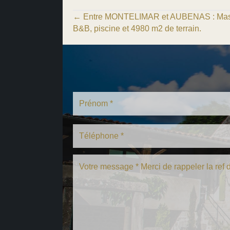
Posts
← Entre MONTELIMAR et AUBENAS : Mas v
B&B, piscine et 4980 m2 de terrain.
navigation