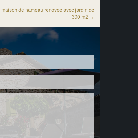
aison de hameau rénovée avec jardin de
300 m2 →