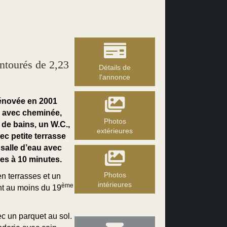
tourés de 2,23
Détails de
l'annonce
énovée en 2001
n avec cheminée,
Photos
 de bains, un W.C.,
extérieures
ec petite terrasse
salle d’eau avec
es à 10 minutes.
Photos
n terrasses et un
intérieures
ème
nt au moins du 19
 un parquet au sol.