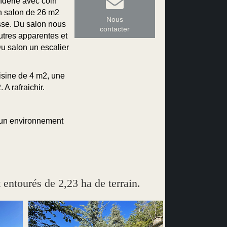
nderie avec coin
un salon de 26 m2
Nous
sse. Du salon nous
contacter
utres apparentes et
Du salon un escalier
isine de 4 m2, une
A rafraichir.
t un environnement
ourés de 2,23 ha de terrain.