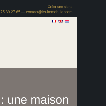
Créer une alerte
 75 39 27 65
—
contact@irs-immobilier.com
 une maison