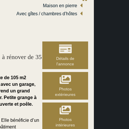
Maison en pierre
Avec gîtes / chambres d'hôtes
à rénover de 35
Détails de
l'annonce
e de 105 m2
 avec un garage,
Photos
prend un grand
extérieures
. Petite grange à
uverte et poêle.
Photos
Elle bénéficie d’un
intérieures
bâtiment