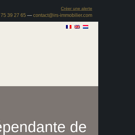
Créer une alerte
 75 39 27 65
—
contact@irs-immobilier.com
épendante de