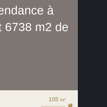
pendance à
t 6738 m2 de
105
m²