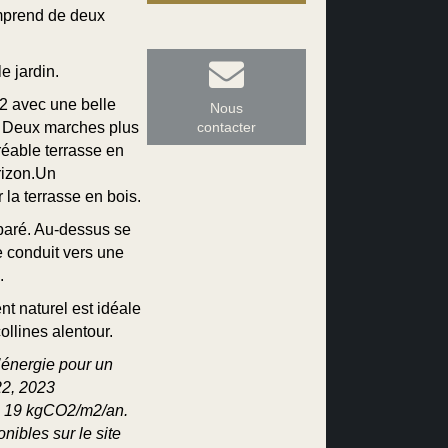
omprend de deux
e jardin.
2 avec une belle
Nous
s. Deux marches plus
contacter
réable terrasse en
orizon.Un
la terrasse en bois.
éparé. Au-dessus se
e conduit vers une
.
t naturel est idéale
ollines alentour.
énergie pour un
22, 2023
: 19 kgCO2/m2/an.
nibles sur le site