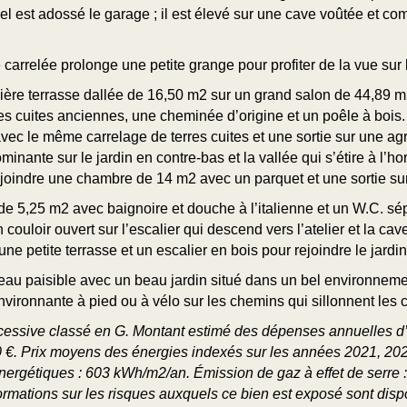
el est adossé le garage ; il est élevé sur une cave voûtée et c
arrelée prolonge une petite grange pour profiter de la vue sur l
ière terrasse dallée de 16,50 m2 sur un grand salon de 44,89 m
rres cuites anciennes, une cheminée d’origine et un poêle à boi
vec le même carrelage de terres cuites et une sortie sur une ag
nante sur le jardin en contre-bas et la vallée qui s’étire à l’h
oindre une chambre de 14 m2 avec un parquet et une sortie sur 
de 5,25 m2 avec baignoire et douche à l’italienne et un W.C. s
ouloir ouvert sur l’escalier qui descend vers l’atelier et la cav
 petite terrasse et un escalier en bois pour rejoindre le jardin
u paisible avec un beau jardin situé dans un bel environnemen
environnante à pied ou à vélo sur les chemins qui sillonnent les c
ssive classé en G. Montant estimé des dépenses annuelles d’
10 €. Prix moyens des énergies indexés sur les années 2021, 20
rgétiques : 603 kWh/m2/an. Émission de gaz à effet de serre 
rmations sur les risques auxquels ce bien est exposé sont dispo